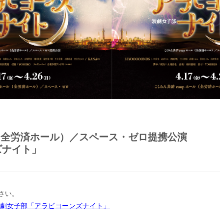
ル（全労済ホール）／スペース・ゼロ提携公演
ズナイト」
さい。
日) 演劇女子部「アラビヨーンズナイト」