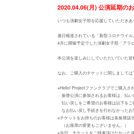
2020.04.06(月) 公演延期
いつも演劇女子部を応援していただきあ
連日報道されている「新型コロナウイル
4月に開催予定でした演劇女子部「アラ
本公演を楽しみにしていただいていた皆
なお、ご購入のチケットに関しましては
※Hello! Projectファンクラブ
振替公演に参加されるお客様は、払い
払い戻しをご希望のお客様は以下をご
なお払い戻し手続きを行わなかったお客
※チケットをお持ちのお客様は各振替該
（お座席の変更もございません。）
※当日、チケットをご持参頂けなかった