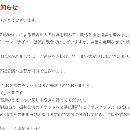
のお知らせ
りがとうございます。
ス感染症」による被害拡大の状況を鑑みて、関係各所と協議を重ねまし
ビヨーンズナイト」は誠に残念ではございますが、開催を延期させてい
様におかれましては、ご迷惑をお掛けしてしまい大変申し訳ございませ
下記公演へ振替が可能でございます。
でご購入されたお客様のチケットはまだ発送されておりません。
戻し不要です。
確認のうえ、払い戻し手続きを行ってください。
様には、振替公演のチケットを公演2週間前にファンクラブよりお送
当公演でそのまま有効となりますので大切に保管して頂き、当日必ずお
場合、ご入場頂けません。