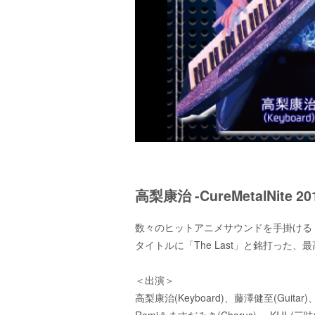
高梨康治 -CureMetalNite 201
数々のヒットアニメサウンドを手掛ける『高梨
タイトルに「The Last」と銘打った
＜出演＞
高梨康治(Keyboard)、藤澤健至(Guitar
Remi＆ますだみき(Chorus)、-KIJI-