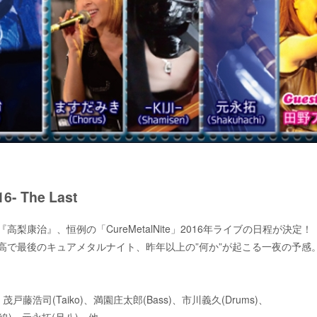
6- The Last
康治』、恒例の「CureMetalNite」2016年ライブの日程が決定！
、最高で最後のキュアメタルナイト、昨年以上の”何か”が起こる一夜の予感
)、茂戸藤浩司(Taiko)、満園庄太郎(Bass)、市川義久(Drums)、
(三味線)、元永拓(尺八) 他