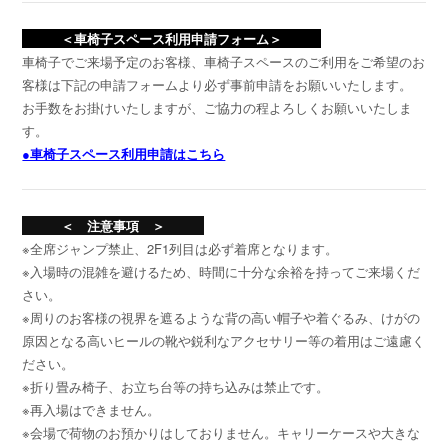
＜車椅子スペース利用申請フォーム＞
車椅子でご来場予定のお客様、車椅子スペースのご利用をご希望のお
客様は下記の申請フォームより必ず事前申請をお願いいたします。
お手数をお掛けいたしますが、ご協力の程よろしくお願いいたしま
す。
●車椅子スペース利用申請はこちら
＜ 注意事項 ＞
※全席ジャンプ禁止、2F1列目は必ず着席となります。
※入場時の混雑を避けるため、時間に十分な余裕を持ってご来場くだ
さい。
※周りのお客様の視界を遮るような背の高い帽子や着ぐるみ、けがの
原因となる高いヒールの靴や鋭利なアクセサリー等の着用はご遠慮く
ださい。
※折り畳み椅子、お立ち台等の持ち込みは禁止です。
※再入場はできません。
※会場で荷物のお預かりはしておりません。キャリーケースや大きな