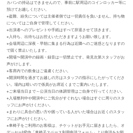
カバンの持込はできませんので、事前に駅周辺のコインロッカー等に
預けてお越しください。
※盗難、紛失については主催者側では一切責任を負いません。持ち物
についてはご自身で管理してください。
※出演者へのプレゼントや手紙はすべて辞退させて頂きます。
※入待ち、出待ちはお控えいただきますようお願い致します。
※会場周辺に深夜・早朝に集まる行為は近隣へのご迷惑となりますの
で固く禁止いたします。
※開場〜開演中の録画・録音は一切禁止です。発見次第スタッフがお
声がけします。
※客席内での飲食はご遠慮ください。
※開演時間を過ぎてお越しの方はスタッフの指示にしたがってくださ
い。場内は暗いので係員がお席近くまでご案内いたします。
※ご来場当日まで～公演当日の体調管理はご自身で行ってください。
※入場整列中や開演中にご気分がすぐれない場合はすぐに周りのスタ
ッフにお声がけください。
※まわりに具合の悪い方や困っている人がいた場合はお近くのスタッ
フにお声がけください。
※車椅子をご利用のお客様は、チケットがお手元に届きましたら、オ
デッセーHP内「車椅子スペース利用申請フォーム」より申請をお願