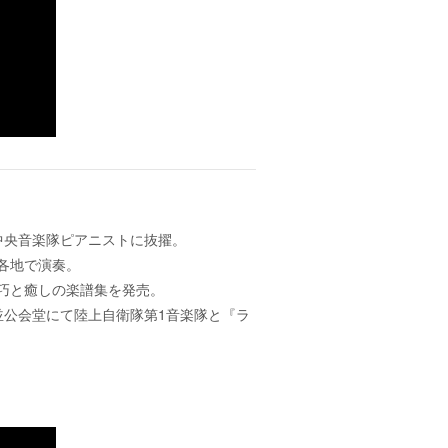
中央音楽隊ピアニストに抜擢。
各地で演奏。
技巧と癒しの楽譜集を発売。
並公会堂にて陸上自衛隊第1音楽隊と『ラ