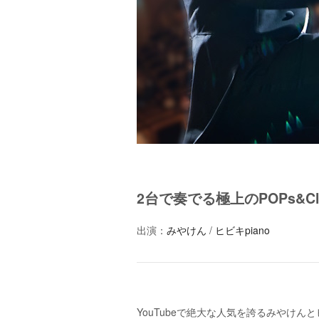
2台で奏でる極上のPOPs&Class
出演：
みやけん
/
ヒビキpiano
YouTubeで絶大な人気を誇るみやけ