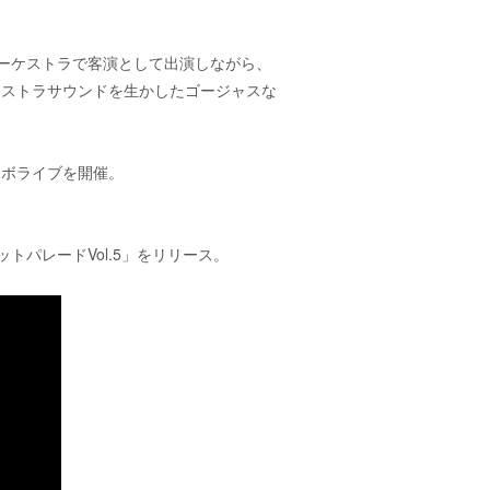
ーケストラで客演として出演しながら、
ーケストラサウンドを生かしたゴージャスな
ラボライブを開催。
俺のヒットパレードVol.5」をリリース。