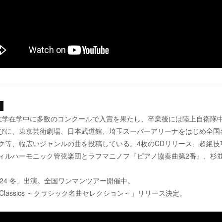
】
大学在学中に多数のコンクールで入賞を果たし、卒業後には陸上自衛隊
びに、東京芸術劇場、日本武道館、埼玉スーパーアリーナをはじめ全国
ニック等、幅広いジャンルの曲を投稿している。4枚のCDリリース、超絶
ィルハーモニック管弦楽団とラフマニノフ『ピアノ協奏曲第2番』、杉
 2024 冬」出演。全国ワンマンツアー開催中。
ential Classics ～クラシック名曲セレクション～」リリース決定。