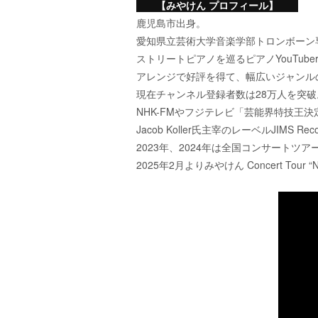
【みやけん プロフィール】
鹿児島市出身。
愛知県立芸術大学音楽学部トロンボーン
ストリートピアノを巡るピアノYouTu
アレンジで好評を得て、幅広いジャンル
現在チャンネル登録者数は28万人を突破
NHK-FMやフジテレビ「芸能界特技王決
Jacob Koller氏主宰のレーベルJIM
2023年、2024年は全国コンサートツ
2025年2月よりみやけん Concert To