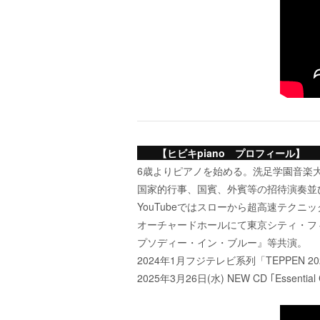
【ヒビキpiano プロフィール
6歳よりピアノを始める。洗足学園音楽
国家的行事、国賓、外賓等の招待演奏並
YouTubeではスローから超高速テク
オーチャードホールにて東京シティ・フ
プソディー・イン・ブルー』等共演。
2024年1月フジテレビ系列「TEPPEN
2025年3月26日(水) NEW CD ｢Ess