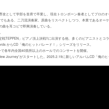
専攻として学部を首席で卒業し、現在トロンボーン奏者としてプロのオ
berでもある、二刀流演奏家。原曲をリスペクトしつつ、本業であるオ
の曲を耳コピで即興演奏している。
。
定戦TEPPEN」ピアノ頂上決戦!!に出演する他、多くのピアニストとコ
S Records からCD「俺のヒットパレード！」シリーズをリリース。
アーで各年内全国40箇所以上のホールでのコンサートを開催。
ur “New Journey”がスタートした。2025.2.19に新しいアルバムCD「