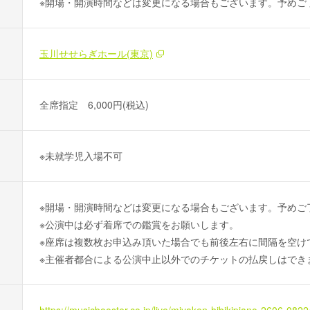
※開場・開演時間などは変更になる場合もございます。予めご
玉川せせらぎホール(東京)
全席指定 6,000円(税込)
※未就学児入場不可
※開場・開演時間などは変更になる場合もございます。予めご
※公演中は必ず着席での鑑賞をお願いします。
※座席は複数枚お申込み頂いた場合でも前後左右に間隔を空け
※主催者都合による公演中止以外でのチケットの払戻しはでき
https://musicbooster.co.jp/live/miyaken-hibikipiano-2606-0822