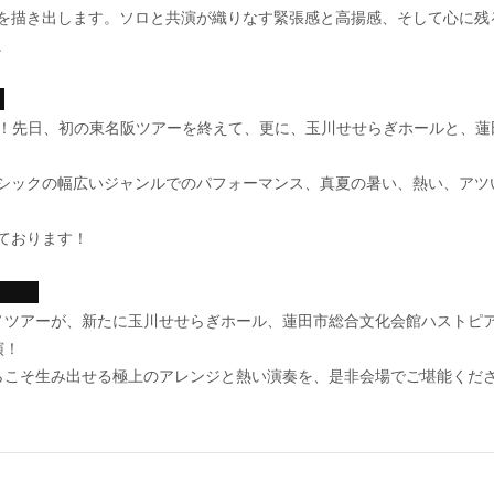
を描き出します。ソロと共演が織りなす緊張感と高揚感、そして心に残
。
】
ーズ！先日、初の東名阪ツアーを終えて、更に、玉川せせらぎホールと、
シックの幅広いジャンルでのパフォーマンス、真夏の暑い、熱い、アツ
ております！
ージ】
ノツアーが、新たに玉川せせらぎホール、蓮田市総合文化会館ハストピ
演！
らこそ生み出せる極上のアレンジと熱い演奏を、是非会場でご堪能くだ