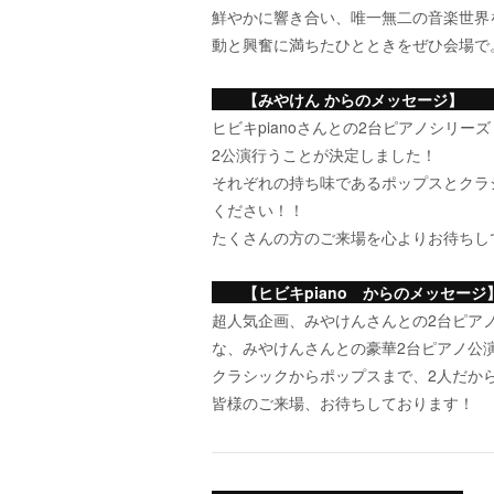
鮮やかに響き合い、唯一無二の音楽世界
動と興奮に満ちたひとときをぜひ会場で
【みやけん からのメッセージ
ヒビキpianoさんとの2台ピアノシリ
2公演行うことが決定しました！
それぞれの持ち味であるポップスとクラ
ください！！
たくさんの方のご来場を心よりお待ちし
【ヒビキpiano からのメッセ
超人気企画、みやけんさんとの2台ピア
な、みやけんさんとの豪華2台ピアノ公
クラシックからポップスまで、2人だか
皆様のご来場、お待ちしております！