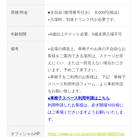
席種/料金
■全自由 (整理番号付き) 8,000円(税込)
※入場時、別途ドリンク代が必要です。
年齢制限
※6歳以上チケット必要、6歳未満入場不可
備考
※会場の構造上、車椅子やお体の不自由なお
客様をご案内できる場所は、ステージが見
えにくい、または一部見えない場合がござ
います。予めご了承下さい。
※車椅子をご利用のお客様は、下記「車椅子
スペース利用申請フォーム」より事前申請
をお願い致します。
●車椅子スペース利用申請はこちら
利用申請したお客様は、必ず開場10分前に
はご来場くださいますようお願いいたしま
す。
オフィシャルHP
https://www.jp-r.co.jp/event/detail/369531ec