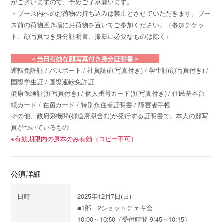
がございますので、予めご了承願います。
・ブース内へのお荷物の持ち込みは禁止とさせていただきます。ブー
ス前の荷物置き場にお荷物を置いてご参加ください。（参加チケッ
ト、顔写真つき身分証明書、撮影に必要なものは除く）
＜当日有効な顔写真付き身分証明書＞
運転免許証 / パスポート / 社員証(顔写真付き) / 学生証(顔写真付き) /
国際学生証 / 国際運転免許証
健康保険証(顔写真付き) / 個人番号カード(顔写真付き) / 住民基本台
帳カード / 在留カード / 特別永住者証明書 / 障害者手帳
その他、政府系機関(都道府県含む)が発行する証明書で、本人の顔写
真がついているもの
※有効期限内の原本のみ有効（コピー不可）
公演詳細
日時
2025年12月7日(日)
■1部 2ショットチェキ会
10:00～10:50（受付時間 9:45～10:15）