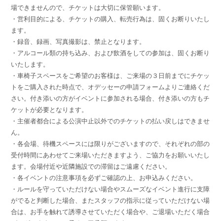
場できませんので、チケットは大切に保管願います。
・営利目的による、チケットの購入、転売行為は、固くお断りいたし
ます。
・録音、録画、写真撮影は、禁止となります。
・アルコール類の持ち込み、および飲酒をしての参加は、固くお断り
いたします。
・車椅子スペースをご希望のお客様は、ご来場の３日前までにチケッ
トをご購入された時点で、オデッセーの申請フォームよりご連絡くだ
さい。付き添いの方がイベントに参加される場合、付き添いの方もチ
ケットが必要となります。
・主催者都合による公演中止以外でのチケットの払い戻しはできませ
ん。
・各会場、待機スペースには限りがございますので、それぞれの部の
受付時間にあわせてご来場いただきますよう、ご協力をお願いいたし
ます。会場付近や近隣施設での滞留はご遠慮ください。
・各イベントの注意事項を必ずご確認の上、お申込みください。
・ルールを守っていただけない場合やスムーズなイベント進行に支障
がでると判断した場合、またスタッフの指示に従っていただけない場
合は、お手を触れて誘導させていただく場合や、ご退場いただく場合