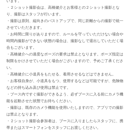
います。
・２ショット撮影会は、高橋健介とお客様との２ショット撮影とな
り、撮影はスタッフが行います。
・撮影は原則、縦向きのバストアップで、同じ距離からの撮影で統一
させていただきます。
・お時間に限りがありますので、ルールを守っていただけない場合や
時間内撮影ができない状態の場合は、撮影なしで退出していただく場
合もございます。
・高橋健介への過度なポーズの要求は禁止となります。ポーズ指定は
制限をかけさせていただく場合がございますので、予めご了承くださ
い。
・高橋健介に小道具をもたせる、着用させるなどはできません。
・お客様自身が、小道具をもつ、使用するなどは可能ですが、危険物
などの持ち込み及び使用は禁止です。
・ブース内ですぐ撮影ができるよう、必ずブースに入る前にカメラ機
能を起動させた状態でお待ちください。
・撮影は、既存のカメラ機能を使用いたしますので、アプリでの撮影
は禁止となります。
・２ショット撮影会参加者は、ブースに入りましたらスタッフに、携
帯またはスマートフォンをスタッフにお渡しください。