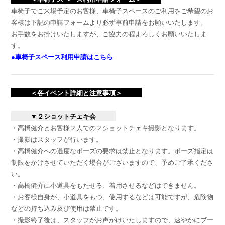
車椅子でご来場予定のお客様、車椅子スペースのご利用をご希望のお
客様は下記の申請フォームより必ず事前申請をお願いいたします。
お手数をお掛けいたしますが、ご協力の程よろしくお願いいたしま
す。
●車椅子スペース利用申請はこちら
＜各イベント詳細と注意事項＞
▼２ショットチェキ会
・高橋健介とお客様２人での２ショットチェキ撮影となります。
・撮影はスタッフが行います。
・高橋健介への過度なポーズの要求は禁止となります。ポーズ指定は
制限をかけさせていただく場合がございますので、予めご了承くださ
い。
・高橋健介に小道具をもたせる、着用させるなどはできません。
・お客様自身が、小道具をもつ、使用するなどは可能ですが、危険物
などの持ち込み及び使用は禁止です。
・撮影終了後は、スタッフがお声がけいたしますので、速やかにブー