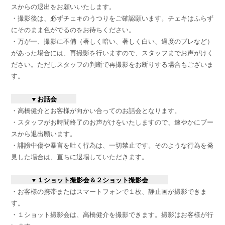
スからの退出をお願いいたします。
・撮影後は、必ずチェキのうつりをご確認願います。チェキはふらず
にそのまま色がでるのをお待ちください。
・万が一、撮影に不備（著しく暗い、著しく白い、過度のブレなど）
があった場合には、再撮影を行いますので、スタッフまでお声がけく
ださい。ただしスタッフの判断で再撮影をお断りする場合もございま
す。
▼お話会
・高橋健介とお客様が向かい合ってのお話会となります。
・スタッフがお時間終了のお声がけをいたしますので、速やかにブー
スから退出願います。
・誹謗中傷や暴言を吐く行為は、一切禁止です。そのような行為を発
見した場合は、直ちに退場していただきます。
▼１ショット撮影会＆２ショット撮影会
・お客様の携帯またはスマートフォンで１枚、静止画が撮影できま
す。
・１ショット撮影会は、高橋健介を撮影できます。撮影はお客様が行