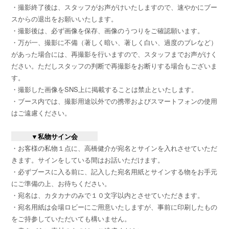
・撮影終了後は、スタッフがお声がけいたしますので、速やかにブー
スからの退出をお願いいたします。
・撮影後は、必ず画像を保存、画像のうつりをご確認願います。
・万が一、撮影に不備（著しく暗い、著しく白い、過度のブレなど）
があった場合には、再撮影を行いますので、スタッフまでお声がけく
ださい。ただしスタッフの判断で再撮影をお断りする場合もございま
す。
・撮影した画像をSNS上に掲載することは禁止といたします。
・ブース内では、撮影用途以外での携帯およびスマートフォンの使用
はご遠慮ください。
▼私物サイン会
・お客様の私物１点に、高橋健介が宛名とサインを入れさせていただ
きます。サインをしている間はお話いただけます。
・必ずブースに入る前に、記入した宛名用紙とサインする物をお手元
にご準備の上、お待ちください。
・宛名は、カタカナのみで１０文字以内とさせていただきます。
・宛名用紙は会場ロビーにご用意いたしますが、事前に印刷したもの
をご持参していただいても構いません。