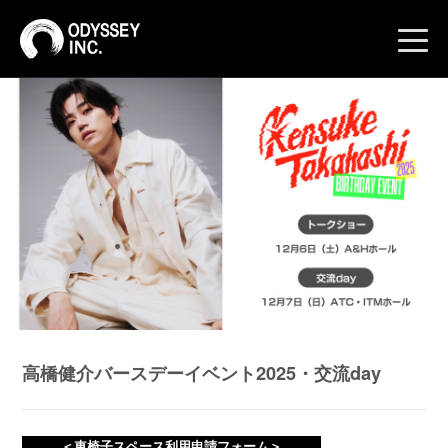
toggle
naviga
高橋健介バースデーイベント2025・交流day
＜車椅子スペース利用申請フォーム＞