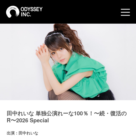
toggle
naviga
田中れいな 単独公演れーな100％！〜続・復活の
R〜2026 Special
出演：田中れいな