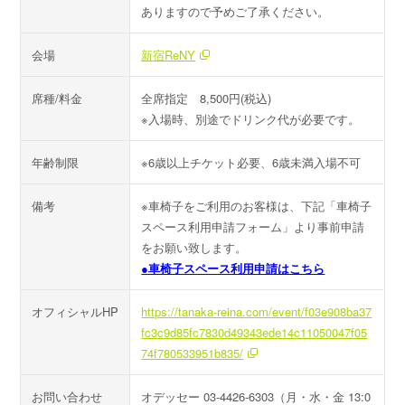
ありますので予めご了承ください。
会場
新宿ReNY
席種/料金
全席指定 8,500円(税込)
※入場時、別途でドリンク代が必要です。
年齢制限
※6歳以上チケット必要、6歳未満入場不可
備考
※車椅子をご利用のお客様は、下記「車椅子
スペース利用申請フォーム」より事前申請
をお願い致します。
●車椅子スペース利用申請はこちら
オフィシャルHP
https://tanaka-reina.com/event/f03e908ba37
fc3c9d85fc7830d49343ede14c11050047f05
74f780533951b835/
お問い合わせ
オデッセー 03-4426-6303（月・水・金 13:0