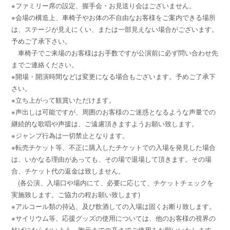
※ファミリー席の設定、握手会・お見送り会はございません。
※会場の構造上、車椅子やお体の不自由なお客様をご案内できる場所
は、ステージが見えにくい、または一部見えない場合がございます。
予めご了承下さい。
車椅子でご来場のお客様はお手数ですが公演前に必ず問い合わせ先
までご連絡ください。
※開場・開演時間などは変更になる場合もございます。予めご了承下
さい。
※立ち上がって観賞いただけます。
※声出しは可能ですが、周囲のお客様のご迷惑となるような声量での
継続的な歌唱や声援は、ご遠慮頂きますようお願い致します。
※ジャンプ行為は一切禁止となります。
※転売チケット等、不正に購入したチケットでの入場を発見した場合
は、いかなる理由があっても、その場で退場して頂きます。その場
合、チケット代の返金は致しません。
(各公演、入場口や場内にて、必要に応じて、チケットチェックを
実施致します。ご協力の程お願い致します)
※アルコール類の持込、及び飲酒しての入場は固くお断り致します。
※サイリウム等、応援グッズの使用については、他のお客様の視界の
妨げにならないよう、胸元までの高さでご使用をお願いいたします。