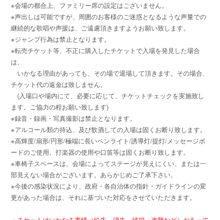
※会場の都合上、ファミリー席の設定はございません。
※声出しは可能ですが、周囲のお客様のご迷惑となるような声量での
継続的な歌唱や声援は、ご遠慮頂きますようお願い致します。
※ジャンプ行為は禁止となります。
※転売チケット等、不正に購入したチケットで入場を発見した場合
は、
いかなる理由があっても、その場で退場して頂きます。その場合、
チケット代の返金は致しません。
(入場口や場内にて、必要に応じて、チケットチェックを実施致し
ます。ご協力の程お願い致します)
※録音・録画・写真撮影は禁止となります。
※アルコール類の持込、及び飲酒しての入場は固くお断り致します。
※高輝度/扇形/円形/極端に長いペンライト/誘導灯/提灯/メッセージボ
ードのご使用、打楽器の使用や口笛等は固くお断り致します。
※車椅子スペースは、会場によってステージが見えにくい、または一
部見えない場合がございます。あらかじめご了承下さい。
※今後の感染状況により、政府・各自治体の指針・ガイドラインの変
更があった場合は、それに基づいた対応をさせていただきます。
・チケットはいかなる事情（紛失、消失、破損、盗難など）があって